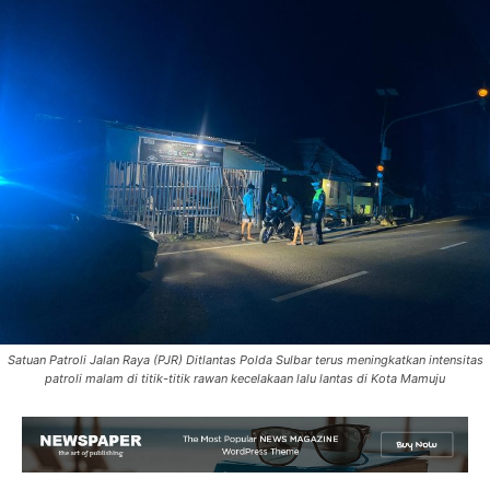
Satuan Patroli Jalan Raya (PJR) Ditlantas Polda Sulbar terus meningkatkan intensitas
patroli malam di titik-titik rawan kecelakaan lalu lantas di Kota Mamuju