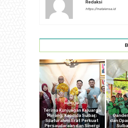
Redaksi
https://matalensa.id
B
MAMUJU
Terima Kunjungan Keluarga
Minang, Kapolda Sulbar:
Ganden
Silaturahmi Erat Perkuat
dan Opan
Persaudaraan dan Sinergi
Sulba