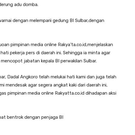
erung adu domba.
warnai dengan melemparii gedung BI Sulbar,dengan
ruoan pimpinan media online Rakya’ta.co.id,menjelaskan
ati pekerja pers di daerah ini. Sehingga ia minta agar
 mencopot jabatan kepala BI perwakilan Sulbar.
bar, Dadal Angkoro telah melukai hati kami dan juga telah
i mendesak agar segera angkat kaki dari daerah ini,
gas pimpinan media online Rakyatta.co.id dihadapan aksi
pat bentrok dengan penjaga BI