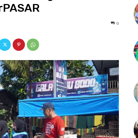
rPASAR
0