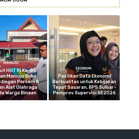
MAMUJU
EKONOMI
t HUT RI Ke-81,
tan Mamuju Buka
Pastikan Data Ekonomi
dingan Porseni &
Berkualitas untuk Kebijakan
an Alat Olahraga
Tepat Sasaran, BPS Sulbar-
da Warga Binaan
Pemprov Supervisi SE2026