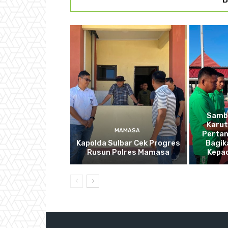
Sambu
Karu
MAMASA
Pertan
Kapolda Sulbar Cek Progres
Bagik
Rusun Polres Mamasa
Kepa