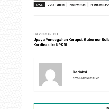
TAGS
Data Pemilih
Kpu Polman
Program KPU
PREVIOUS ARTICLE
Upaya Pencegahan Korupsi, Gubernur Sul
Kordinasi ke KPK RI
Redaksi
https://matalensa.id
B