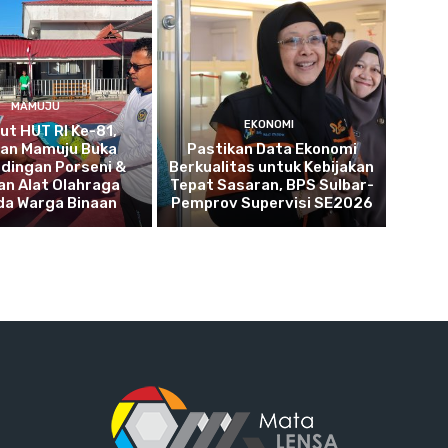
MAMUJU
EKONOMI
t HUT RI Ke-81,
tan Mamuju Buka
Pastikan Data Ekonomi
dingan Porseni &
Berkualitas untuk Kebijakan
an Alat Olahraga
Tepat Sasaran, BPS Sulbar-
da Warga Binaan
Pemprov Supervisi SE2026