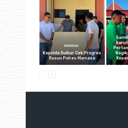
Sambu
Karu
MAMASA
Pertan
Kapolda Sulbar Cek Progres
Bagik
Rusun Polres Mamasa
Kepa