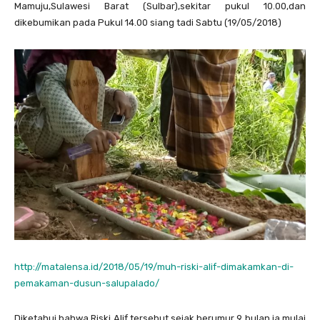
Mamuju,Sulawesi Barat (Sulbar),sekitar pukul 10.00,dan
dikebumikan pada Pukul 14.00 siang tadi Sabtu (19/05/2018)
http://matalensa.id/2018/05/19/muh-riski-alif-dimakamkan-di-
pemakaman-dusun-salupalado/
Diketahui bahwa Riski Alif tersebut sejak berumur 9 bulan ia mulai