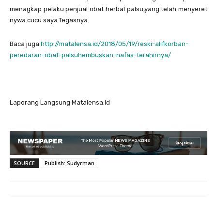
menagkap pelaku penjual obat herbal palsu,yang telah menyeret
nywa cucu saya.Tegasnya
Baca juga
http://matalensa.id/2018/05/19/reski-alifkorban-
peredaran-obat-palsuhembuskan-nafas-terahirnya/
Laporang Langsung Matalensa.id
SOURCE
Publish: Sudyrman