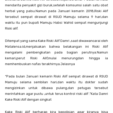
mendarita penyakit gizi buruk,setelah komsumsi salah satu obat
herbal yang palsu.Namun pada Januari kemarin 2018,Riski Alif
tersebut sempat dirawat di RSUD Mamuju selama 9 hari,dan
waktu itu pun bupati Mamuju Habsi Wahid sempat mengunjungi
Riski alif.
Ditempat yang sama Kake Riski Alif Damri ,saat diwawancarai oleh
Matalensa.id,menjalsakan bahwa belakangan ini Riski Alif
mengalami pembengkatan pada bagian perutnya.Namun
kemari,perut Riski Alif,mulai menurungdan hingga ia
memhembuskan nafas terakhirnya.Jelasnya
“Pada bulan Januari kemarin Riski Alif sempat dirawat di RSUD
Mamuju selama sembilan hari,dan waktu itu dokter sudah
mengizinkan untuk dibawa pulang,dan petugas tersebut
merintahkan agar pustu ,untuk terus kontrol riski alif .”Kata Damri
Kake Riski Alif dengan singkat
Kake Riski Alif berharap kira kepolisian agar kiranya bisa