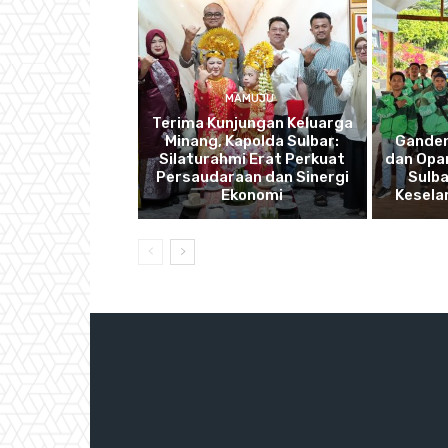
MAMUJU
Terima Kunjungan Keluarga
Minang, Kapolda Sulbar:
Ganden
Silaturahmi Erat Perkuat
dan Opan
Persaudaraan dan Sinergi
Sulba
Ekonomi
Kesela