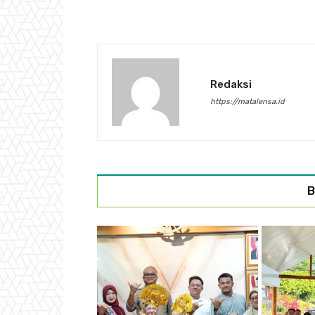
Redaksi
https://matalensa.id
B