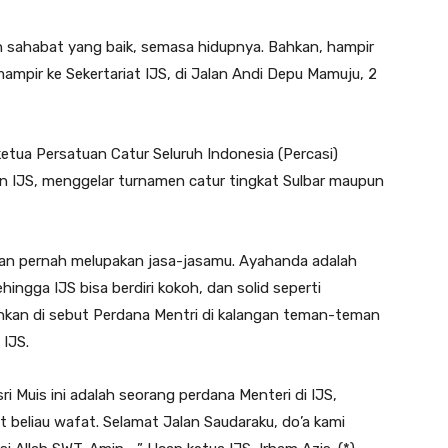
n sahabat yang baik, semasa hidupnya. Bahkan, hampir
mampir ke Sekertariat IJS, di Jalan Andi Depu Mamuju, 2
tua Persatuan Catur Seluruh Indonesia (Percasi)
n IJS, menggelar turnamen catur tingkat Sulbar maupun
akan pernah melupakan jasa-jasamu. Ayahanda adalah
ingga IJS bisa berdiri kokoh, dan solid seperti
bahkan di sebut Perdana Mentri di kalangan teman-teman
 IJS.
i Muis ini adalah seorang perdana Menteri di IJS,
 beliau wafat. Selamat Jalan Saudaraku, do’a kami