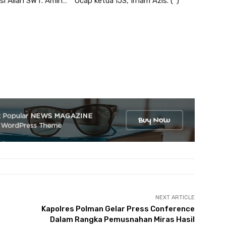
i Allah SWT. Amin… ” Ucap ketua IJS, Irham Azis. (*)
NEXT ARTICLE
Kapolres Polman Gelar Press Conference
Dalam Rangka Pemusnahan Miras Hasil