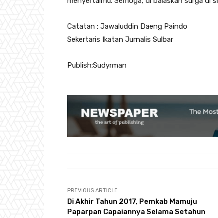
menyertaimu. Semoga, di balaskan surga di sis
Catatan : Jawaluddin Daeng Paindo
Sekertaris Ikatan Jurnalis Sulbar
Publish:Sudyrman
PREVIOUS ARTICLE
Di Akhir Tahun 2017, Pemkab Mamuju
Paparpan Capaiannya Selama Setahun