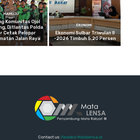
MAMUJU
g Komunitas Ojol
EKONOMI
g, Ditlantas Polda
r Cetak Pelopor
Ekonomi Sulbar Triwulan II
matan Jalan Raya
-2026 Timbuh 5,20 Persen
Contact us:
Redaksi Matalensa.id