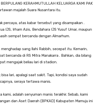
LAH BERPULANG KERAHMUTULLAH KELUARGA KAMI PAK
tawan majalah Suara Nusantara itu.
k percaya, atas kabar tersebut yang disampaikan .
tua IJS, Irham Azis, Bendahara IJS Yusuf Umar, maupun
f masih sempat bercanda dengan Almarhum.
n menghadap sang Ilahi Rabbih, secepat itu. Kemarin,
at bercanda di RS Mitra Manakarra . Bahkan, dia bilang
t mengajak beliau lari di stadion.
isa lari, apalagi saat sakit. Tapi, kondisi saya sudah
ucapnya, seraya tertawa manis.
a kami, adalah senyuman manis terakhir. Sebab, kami
euangan dan Aset Daerah (BPKAD) Kabupaten Mamuju ini