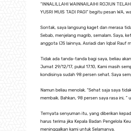
“INNALILLAHI WAINNAILAIHI ROJIUN TE
YUSRI MUIS TADI PAGI” begitu pesan WA, war
Sontak, saya langsung kaget dan merasa tida
Sebab, menjelang magrib, semalam. Saya, ke
anggota IJS lainnya, Asriadi dan Iqbal Rau
Tidak ada tanda-tanda bagi saya, beliau aka
Jumat 29/12/17, pukul 17.10, Kami masih semp
kondisinya sudah 98 persen sehat. Saya sempa
Namun beliau menolak. “Sehat saja saya tidak b
membaik. Bahkan, 98 persen saya rasa ini, ” 
Ternyata senyuman itu, yang diberikan kepad
harus terima jika Kepala Badan Pengelola K
meninggalkan kami untuk Selamanya.