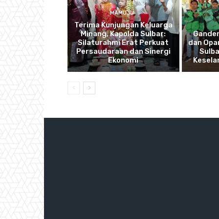
MAMUJU
Terima Kunjungan Keluarga
Minang, Kapolda Sulbar:
Ganden
Silaturahmi Erat Perkuat
dan Opan
Persaudaraan dan Sinergi
Sulba
Ekonomi
Kesela