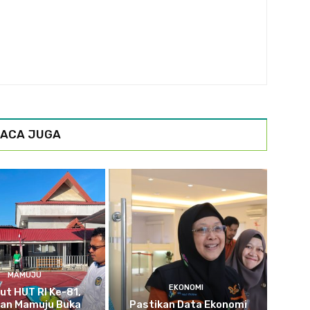
ACA JUGA
MAMUJU
EKONOMI
t HUT RI Ke-81,
tan Mamuju Buka
Pastikan Data Ekonomi