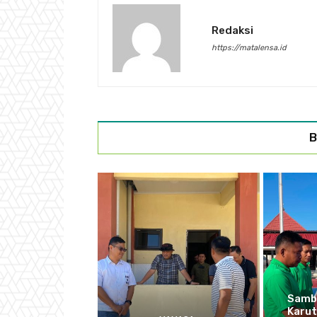
Redaksi
https://matalensa.id
B
Sambu
Karu