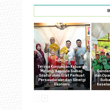
B
MAMUJU
Terima Kunjungan Keluarga
Minang, Kapolda Sulbar:
Ganden
Silaturahmi Erat Perkuat
dan Opan
Persaudaraan dan Sinergi
Sulba
Ekonomi
Kesela