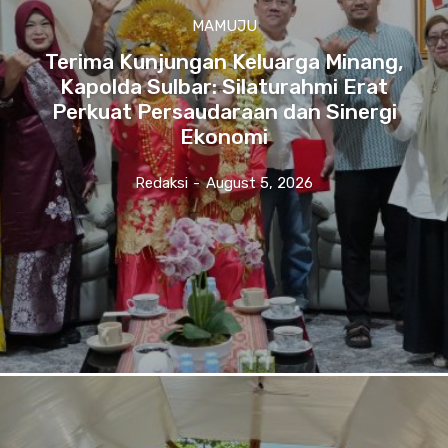
MAMUJU
Terima Kunjungan Keluarga Minang,
Kapolda Sulbar: Silaturahmi Erat
Perkuat Persaudaraan dan Sinergi
Ekonomi
Redaksi
-
August 5, 2026