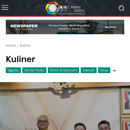
Home
Kuliner
Kuliner
Agama
Berita Photo
Bisnis & Ekonomi
Daerah
Desa