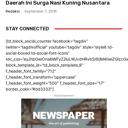
Daerah Ini Surga Nasi Kuning Nusantara
Redaksi
-
September 7, 2018
STAY CONNECTED
[td_block_social_counter facebook=”tagdiv”
twitter=”tagdivofficial” youtube=”tagdiv” style=”style8 td-
social-boxed td-social-font-icons”
tdc_css=”eyJhbGwiOnsibWFyZ2luLWJvdHRvbSI6IjM4IiwiZGlz
block_template_id=”td_block_template_8″
f_header_font_family=”712″
f_header_font_transform=”uppercase”
f_header_font_weight=”500″ f_header_font_size=”17″
border_color=”#dd3333″]
- Advertisement -